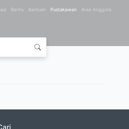
asi
Berita
Bantuan
Pustakawan
Area Anggota
Cari