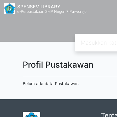
SPENSEV LIBRARY
e-Perpustakaan SMP Negeri 7 Purworejo
Profil Pustakawan
Belum ada data Pustakawan
Tent