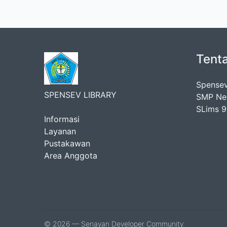
Tent
Spensev
SPENSEV LIBRARY
SMP Ne
SLims 9
Informasi
Layanan
Pustakawan
Area Anggota
© 2026 — Senayan Developer Community